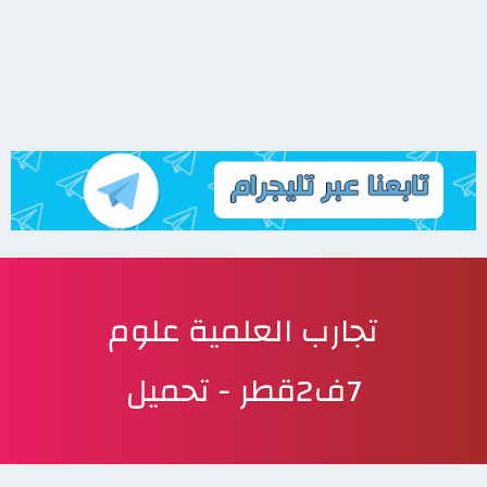
تجارب العلمية علوم
7ف2قطر - تحميل