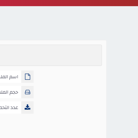
اسم المل
4ب
حجم المل
عدد التحم