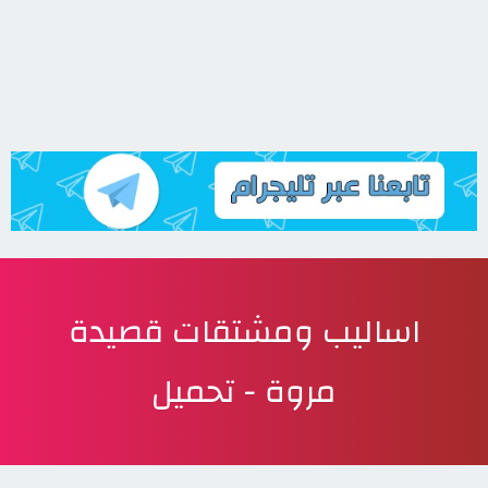
اساليب ومشتقات قصيدة
مروة - تحميل