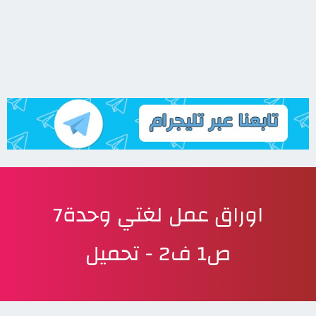
اوراق عمل لغتي وحدة7
ص1 ف2 - تحميل