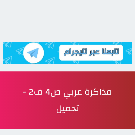
مذاكرة عربي ص4 ف2 -
تحميل