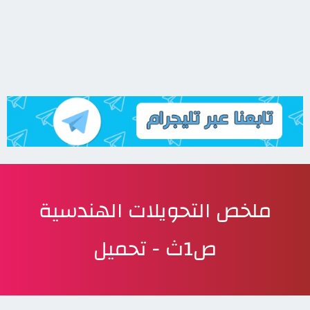
ملخص التحويلات الهندسية
ص1ث - تحميل