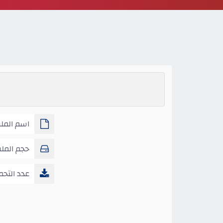
ص9
حجم المل
عدد التحم