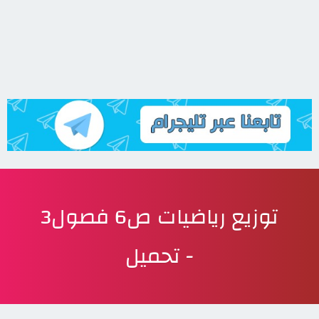
توزيع رياضيات ص6 فصول3
- تحميل