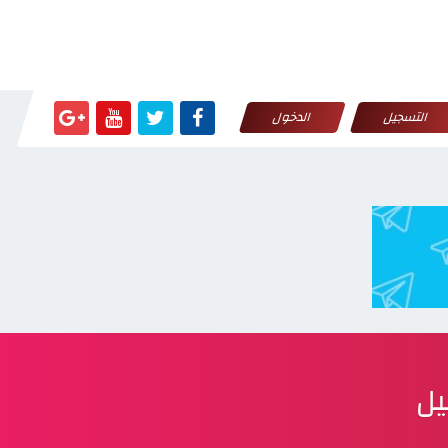
التسجيل
الدخول
يل