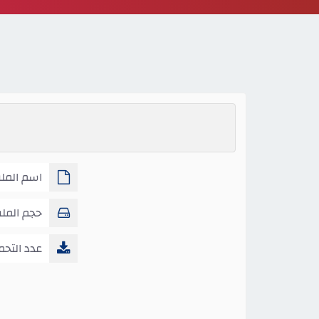
اسم المل
حجم المل
عدد التحم