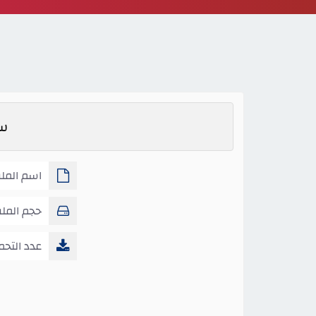
سج
اسم الملف
ص3 فصول3
حجم المل
عدد التحم