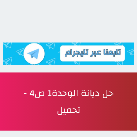
حل ديانة الوحدة1 ص4 -
تحميل