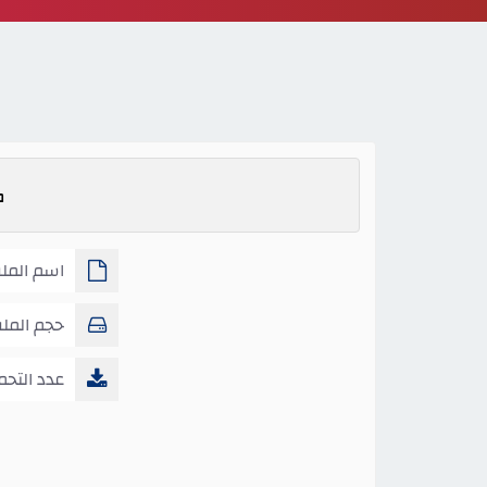
ك
اسم المل
المنزلية ص1
حجم المل
عدد التحم