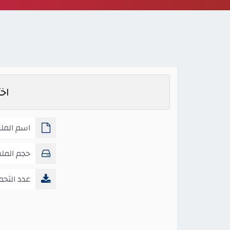
اختب
اسم الملف 
اولى ص4 ف1
حجم المل
عدد التحم