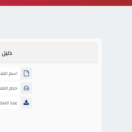
دليل 
اسم المل
الاستماع انكليزي
حجم المل
عدد التحم