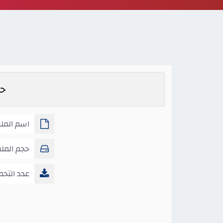
حل
اسم المل
معادلتين خطيتين
حجم المل
عدد التحم