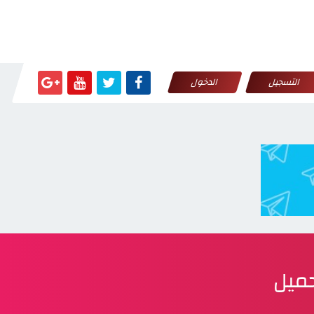
التسجيل
الدخول
حميل