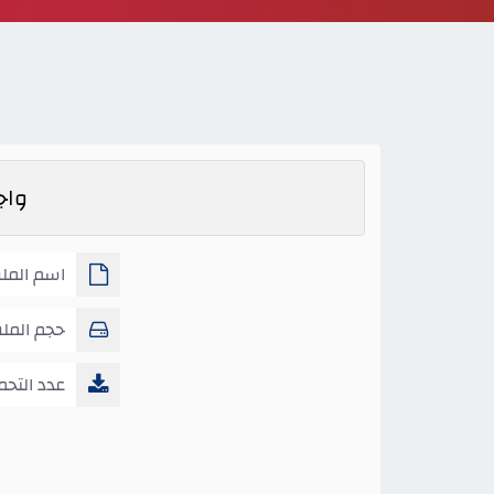
واجبا
اسم الملف 
الاسبوع3 ص4 ف2
حجم المل
عدد التحم