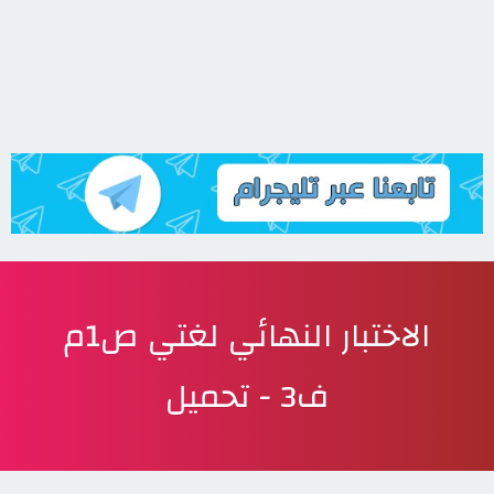
الاختبار النهائي لغتي ص1م
ف3 - تحميل