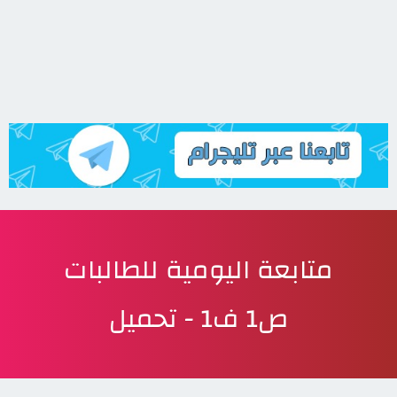
متابعة اليومية للطالبات
ص1 ف1 - تحميل