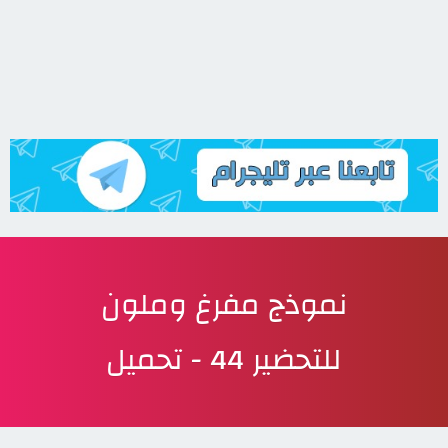
نموذج مفرغ وملون
للتحضير 44 - تحميل