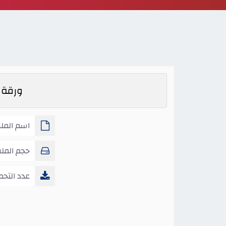
ورقة ع
اسم المل
الحقيقة رياضيا�..
حجم المل
عدد التحم