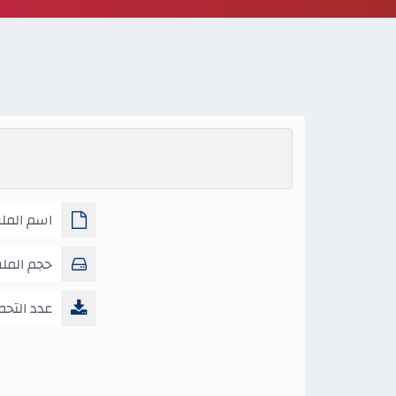
اسم الملف
الاولى ص3
حجم المل
عدد التحم