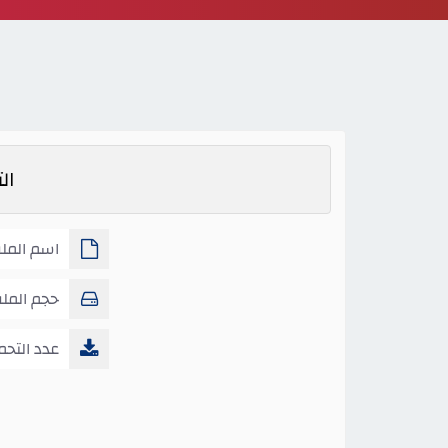
ال
اسم الملف
منصة مدرستي
حجم المل
عدد التحم