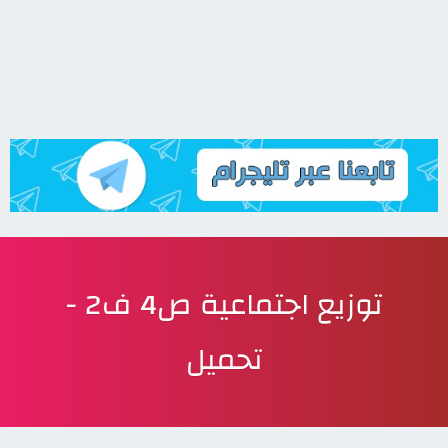
توزيع اجتماعية ص4 ف2 -
تحميل