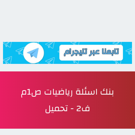
بنك اسئلة رياضيات ص1م
ف2 - تحميل