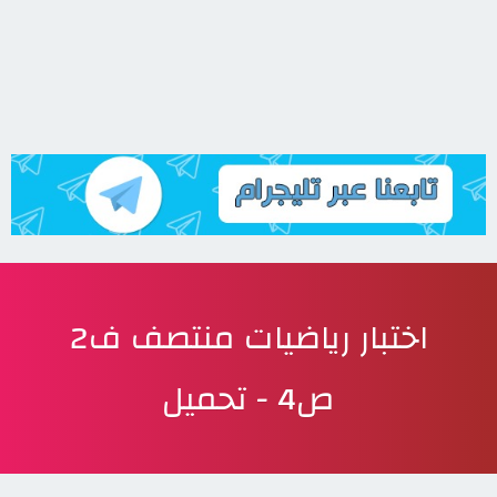
اختبار رياضيات منتصف ف2
ص4 - تحميل