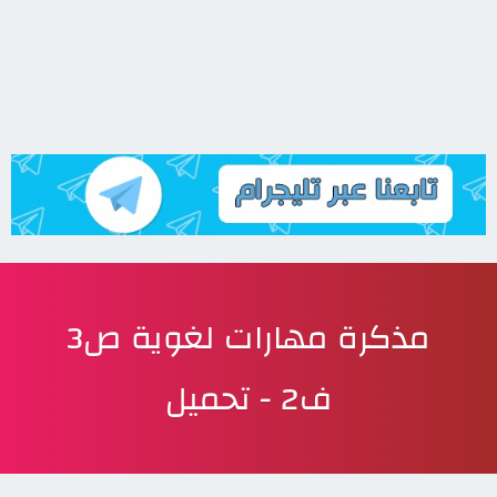
مذكرة مهارات لغوية ص3
ف2 - تحميل