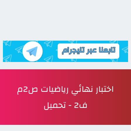
اختبار نهائي رياضيات ص2م
ف2 - تحميل