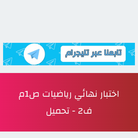
اختبار نهائي رياضيات ص1م
ف2 - تحميل