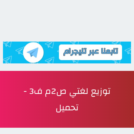
توزيع لغتي ص2م ف3 -
تحميل