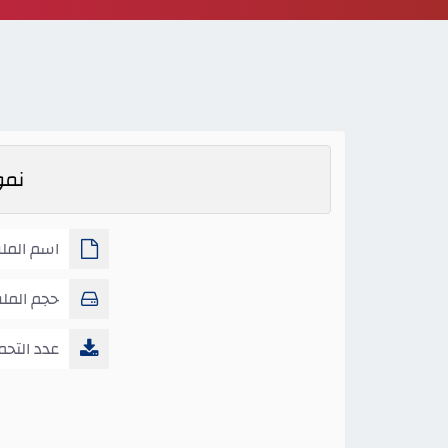
نموذ
اسم الملف
والانصراف1445
حجم المل
عدد التحم